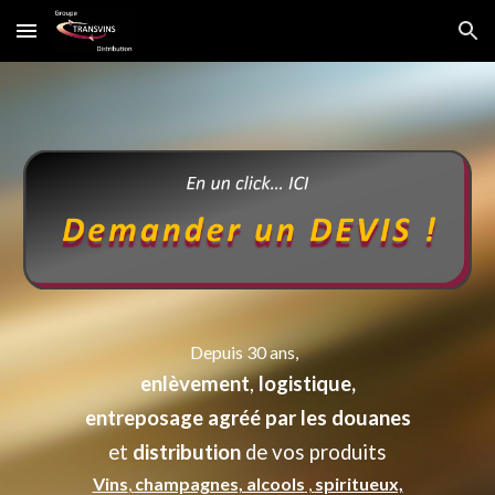
Skip to main content
Skip to navigation
Depuis 30 ans
,
enlèvement
,
logistique,
entreposage agréé par les douanes
et
distribution
de vos produits
Vins
,
champagnes, alcools
,
spiritueux,