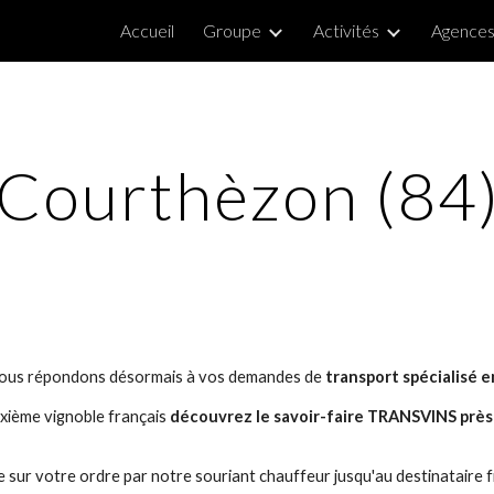
Accueil
Groupe
Activités
Agence
ip to main content
Skip to navigat
Courthèzon (84
nous répondons désormais à vos demandes de
transport spécialisé e
xième vignoble français
découvrez le savoir-faire TRANSVINS près 
sur votre ordre par notre souriant chauffeur jusqu'au destinataire f