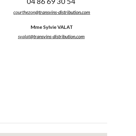
04 86 69 30 54
courthezon
@transvins-distribution.com
Mme Sylvie VALAT
svalat
@transvins-distribution.com