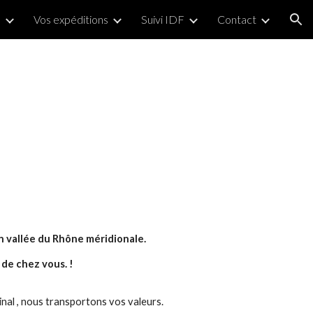
s
Vos expéditions
Suivi IDF
Contact
ion
)
n vallée du Rhône méridionale.
de chez vous. !
inal , nous transportons vos valeurs.